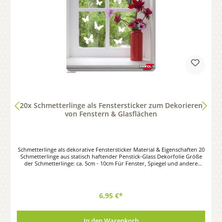
20x Schmetterlinge als Fenstersticker zum Dekorieren
von Fenstern & Glasflächen
Schmetterlinge als dekorative Fenstersticker Material & Eigenschaften 20
Schmetterlinge aus statisch haftender Penstick-Glass Dekorfolie Größe
der Schmetterlinge: ca. 5cm - 10cm Für Fenster, Spiegel und andere
Glasflächen – einfaches und schnelles Anbringen Für die Anbringung
Innen geeignet Allgemeine Hinweise Oberflächen nicht mit Alkohol,
Spiritus, Waschbenzin oder ammoniakhaltigen Reinigungsmitteln
säubern. Verwenden Sie zur Reinigung der Oberflächen nur milde
6,95 €*
Fensterputz- / Geschirrspülmittel und Wasser. Hinweis: Dargestellte
Farben können je nach Bildschirm- und Monitoreinstellung vom
Originalton abweichen.
In den Warenkorb