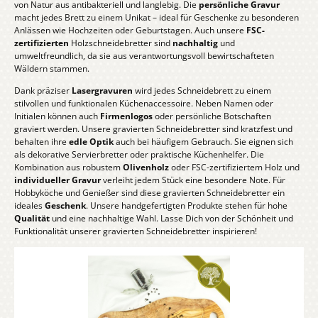
von Natur aus antibakteriell und langlebig. Die
persönliche Gravur
macht jedes Brett zu einem Unikat – ideal für Geschenke zu besonderen
Anlässen wie Hochzeiten oder Geburtstagen. Auch unsere
FSC-
zertifizierten
Holzschneidebretter sind
nachhaltig
und
umweltfreundlich, da sie aus verantwortungsvoll bewirtschafteten
Wäldern stammen.
Dank präziser
Lasergravuren
wird jedes Schneidebrett zu einem
stilvollen und funktionalen Küchenaccessoire. Neben Namen oder
Initialen können auch
Firmenlogos
oder persönliche Botschaften
graviert werden. Unsere gravierten Schneidebretter sind kratzfest und
behalten ihre
edle Optik
auch bei häufigem Gebrauch. Sie eignen sich
als dekorative Servierbretter oder praktische Küchenhelfer. Die
Kombination aus robustem
Olivenholz
oder FSC-zertifiziertem Holz und
individueller Gravur
verleiht jedem Stück eine besondere Note. Für
Hobbyköche und Genießer sind diese gravierten Schneidebretter ein
ideales
Geschenk
. Unsere handgefertigten Produkte stehen für hohe
Qualität
und eine nachhaltige Wahl. Lasse Dich von der Schönheit und
Funktionalität unserer gravierten Schneidebretter inspirieren!