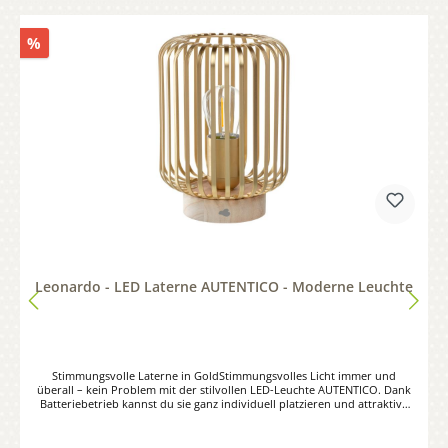
%
Leonardo - LED Laterne AUTENTICO - Moderne Leuchte
Stimmungsvolle Laterne in GoldStimmungsvolles Licht immer und
überall – kein Problem mit der stilvollen LED-Leuchte AUTENTICO. Dank
Batteriebetrieb kannst du sie ganz individuell platzieren und attraktive
Lichtakzente setzen. Die LED-Laterne besteht aus einem Holzsockel und
einem Metallkorpus. Außerdem ist sie mit einer praktischen Timer-
Funktion ausgestattet.*WICHTIGE HINWEISE ZUM BATTERIEGESETZIm