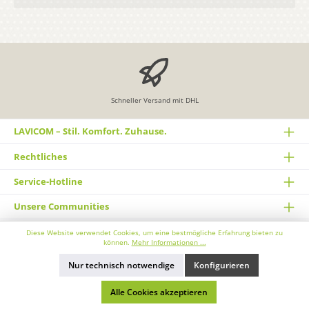
Schneller Versand mit DHL
LAVICOM – Stil. Komfort. Zuhause.
Rechtliches
Service-Hotline
Unsere Communities
Zahlungs- und Versandarten
Diese Website verwendet Cookies, um eine bestmögliche Erfahrung bieten zu
können.
Mehr Informationen ...
Sicher Einkaufen
Nur technisch notwendige
Konfigurieren
Newsletter
Alle Cookies akzeptieren
Bestellung widerrufen