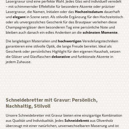
Lasergravur sind eine perfekte Wahl. Jedes Glas wird individuell veredelt
– mit schimmernder Effektfolie für besondere Akzente oder präziser
Lasergravur, die Namen, Initialen oder das
Hochzeitsdatum
dauerhaft
und
elegant
in Szene setzt. Als stilvolle Ergänzung für den Hochzeitstisch
oder als unvergessliches Geschenk für das Brautpaar verleihen diese
Champagnergläser dem besonderen Tag eine persönliche Note und
bleiben auch danach ein edles Andenken an die
schönsten Momente
.
Die langlebigen Materialien und
hochwertigen
Veredelungstechniken
garantieren eine stilvolle Optik, die lange Freude bereitet. Ideal als
Geschenk oder persönliches Highlight für den eigenen Haushalt, setzen
die Gläser und Glasflaschen
dekorative
und funktionale Akzente in
jedem Zuhause.
Schneidebretter mit Gravur: Persönlich,
Nachhaltig, Stilvoll
Unsere Schneidebretter mit Gravur bieten eine einzigartige Kombination
aus Qualität und Individualität. Jedes
Schneidebrett
aus Olivenholz
überzeugt mit einer natürlichen, unverwechselbaren Maserung und ist