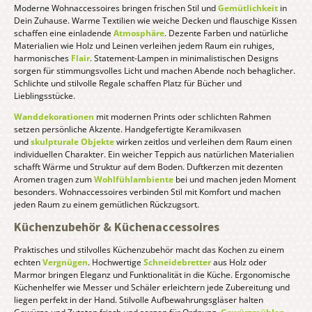
Moderne Wohnaccessoires bringen frischen Stil und
Gemütlichkeit
in
Dein Zuhause. Warme Textilien wie weiche Decken und flauschige Kissen
schaffen eine einladende
Atmosphäre
. Dezente Farben und natürliche
Materialien wie Holz und Leinen verleihen jedem Raum ein ruhiges,
harmonisches
Flair
. Statement-Lampen in minimalistischen Designs
sorgen für stimmungsvolles Licht und machen Abende noch behaglicher.
Schlichte und stilvolle Regale schaffen Platz für Bücher und
Lieblingsstücke.
Wanddekorationen
mit modernen Prints oder schlichten Rahmen
setzen persönliche Akzente. Handgefertigte Keramikvasen
und
skulpturale Objekte
wirken zeitlos und verleihen dem Raum einen
individuellen Charakter. Ein weicher Teppich aus natürlichen Materialien
schafft Wärme und Struktur auf dem Boden. Duftkerzen
mit dezenten
Aromen tragen zum
Wohlfühlambiente
bei und machen jeden Moment
besonders. Wohnaccessoires verbinden Stil mit Komfort und machen
jeden Raum zu einem gemütlichen Rückzugsort.
Küchenzubehör & Küchenaccessoires
Praktisches und stilvolles Küchenzubehör macht das Kochen zu einem
echten
Vergnügen
. Hochwertige
Schneidebretter
aus Holz oder
Marmor bringen Eleganz und Funktionalität in die Küche. Ergonomische
Küchenhelfer wie Messer und Schäler erleichtern jede Zubereitung und
liegen perfekt in der Hand. Stilvolle Aufbewahrungsgläser halten