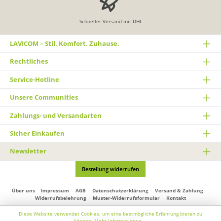
Schneller Versand mit DHL
LAVICOM – Stil. Komfort. Zuhause.
Rechtliches
Service-Hotline
Unsere Communities
Zahlungs- und Versandarten
Sicher Einkaufen
Newsletter
Bestellung widerrufen
Über uns
Impressum
AGB
Datenschutzerklärung
Versand & Zahlung
Widerrufsbelehrung
Muster-Widerrufsformular
Kontakt
* Alle Preise inkl. gesetzl. Mehrwertsteuer zzgl.
Versandkosten
und ggf.
Diese Website verwendet Cookies, um eine bestmögliche Erfahrung bieten zu
Nachnahmegebühren, wenn nicht anders angegeben.
können.
Mehr Informationen ...