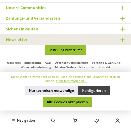
Unsere Communities
Zahlungs- und Versandarten
Sicher Einkaufen
Newsletter
Bestellung widerrufen
Über uns
Impressum
AGB
Datenschutzerklärung
Versand & Zahlung
Widerrufsbelehrung
Muster-Widerrufsformular
Kontakt
* Alle Preise inkl. gesetzl. Mehrwertsteuer zzgl.
Versandkosten
und ggf.
Diese Website verwendet Cookies, um eine bestmögliche Erfahrung bieten zu
Nachnahmegebühren, wenn nicht anders angegeben.
können.
Mehr Informationen ...
© 2026 lavicom.de - Alle Rechte vorbehalten. Theme by
ThemeWare®
Nur technisch notwendige
Konfigurieren
Alle Cookies akzeptieren
Navigation