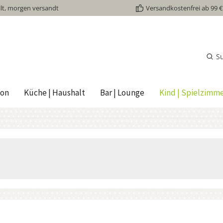
lt, morgen versandt
Versandkostenfrei ab 99 €
S
ion
Küche | Haushalt
Bar | Lounge
Kind | Spielzimm