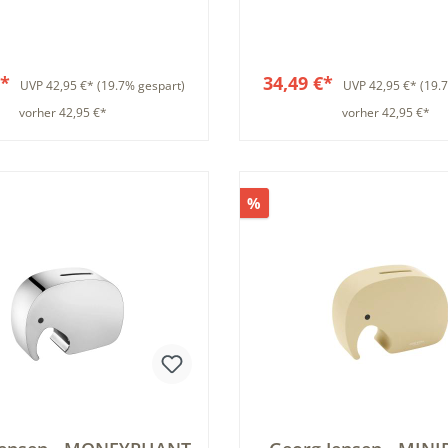
Wäschesack
Elefant - Wäsche
€*
34,49 €*
UVP
42,95 €*
(19.7% gespart)
UVP
42,95 €*
(19.
vorher 42,95 €*
vorher 42,95 €*
In den Warenkorb
In den Warenkor
%