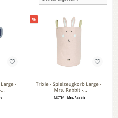
%
 Large -
Trixie - Spielzeugkorb Large -
-
Mrs. Rabbit -
Elefant
Aufbewahrungskorb - Hase -
nt
- MOTIV -:
Mrs. Rabbit
Wäschesack