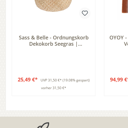
Sass & Belle - Ordnungskorb
OYOY -
Dekokorb Seegras |
V
Kinderzimmer
Aufbewahrungskorb
Pompons
25,49 €*
94,99 
UVP
31,50 €*
(19.08% gespart)
vorher 31,50 €*
In den Warenkorb