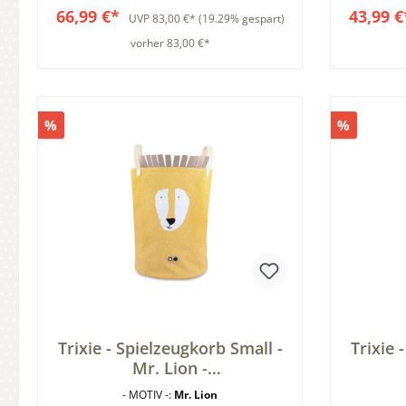
66,99 €*
43,99 
UVP
83,00 €*
(19.29% gespart)
vorher 83,00 €*
In den Warenkorb
%
%
Trixie - Spielzeugkorb Small -
Trixie 
Mr. Lion -
Aufbewahrungskorb - Löwe -
Aufbew
- MOTIV -:
Mr. Lion