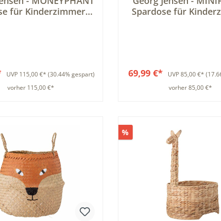
Jensen - MONEYPHANT
Georg Jensen - MIN
se für Kinderzimmer &
Spardose für Kinder
Dekoration
*
69,99 €*
UVP
115,00 €*
(30.44% gespart)
UVP
85,00 €*
(17.6
vorher 115,00 €*
vorher 85,00 €*
In den Warenkorb
In den Warenkor
%