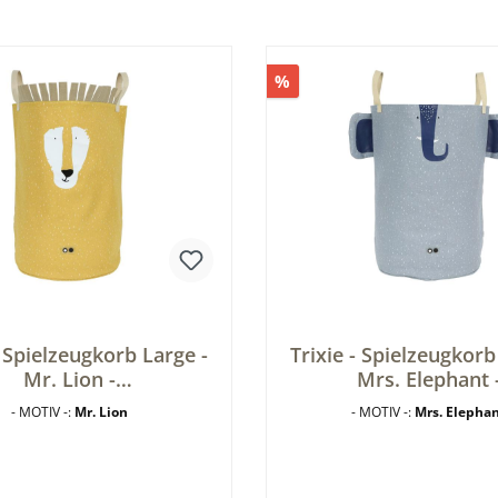
%
- Spielzeugkorb Large -
Trixie - Spielzeugkorb
Mr. Lion -
Mrs. Elephant 
ahrungskorb - Löwe -
Aufbewahrungskorb - 
- MOTIV -:
Mr. Lion
- MOTIV -:
Mrs. Elepha
Wäschesack
- Wäschesack