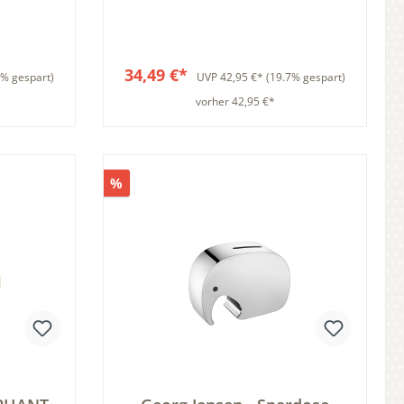
sack
Wäschesack
34,49 €*
7% gespart)
UVP
42,95 €*
(19.7% gespart)
vorher 42,95 €*
b
In den Warenkorb
%