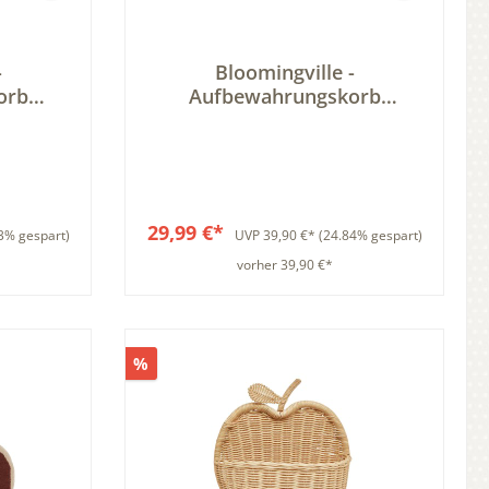
-
Bloomingville -
orb
Aufbewahrungskorb
 -
Geflochtener Korb Clown aus
ug Korb
Seegras
29,99 €*
3% gespart)
UVP
39,90 €*
(24.84% gespart)
vorher 39,90 €*
b
In den Warenkorb
%