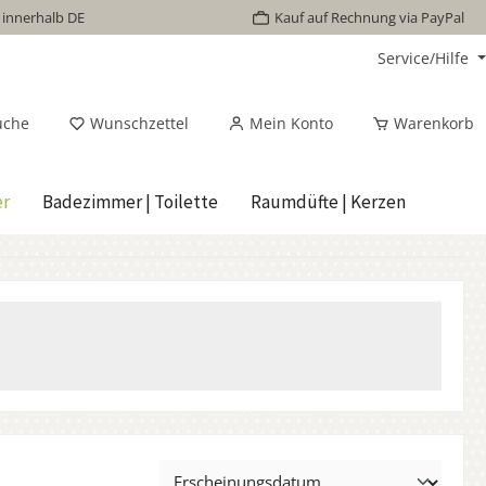
 innerhalb DE
Kauf auf Rechnung via PayPal
Service/Hilfe
uche
Wunschzettel
Mein Konto
Warenkorb
er
Badezimmer | Toilette
Raumdüfte | Kerzen