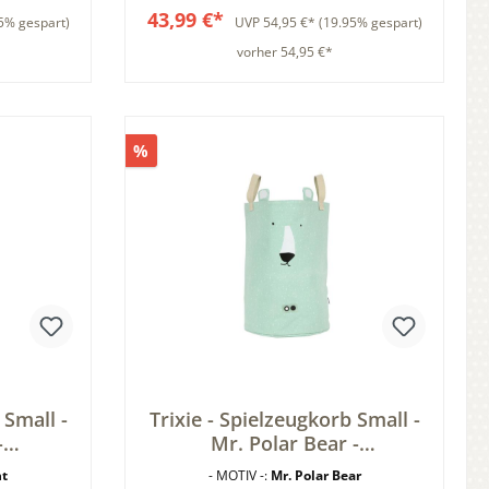
43,99 €*
5% gespart)
UVP
54,95 €*
(19.95% gespart)
vorher 54,95 €*
b
In den Warenkorb
%
 Small -
Trixie - Spielzeugkorb Small -
-
Mr. Polar Bear -
lein -
Aufbewahrungskorb - Eisbär -
nt
- MOTIV -:
Mr. Polar Bear