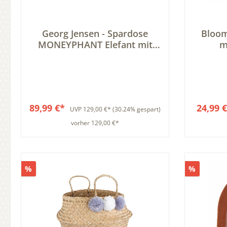
Georg Jensen - Spardose
Bloomi
MONEYPHANT Elefant mit
m
Zwillingen
Aufb
89,99 €*
24,99 
UVP
129,00 €*
(30.24% gespart)
vorher 129,00 €*
In den Warenkorb
%
%