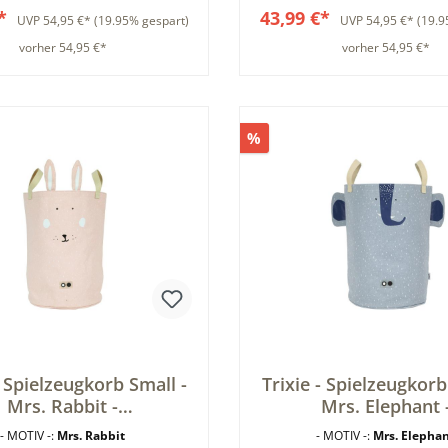
€*
43,99 €*
UVP
54,95 €*
(19.95% gespart)
UVP
54,95 €*
(19.9
vorher 54,95 €*
vorher 54,95 €*
In den Warenkorb
In den Warenkor
%
- Spielzeugkorb Small -
Trixie - Spielzeugkorb
Mrs. Rabbit -
Mrs. Elephant 
ahrungskorb - Hase -
Aufbewahrungskorb k
- MOTIV -:
Mrs. Rabbit
- MOTIV -:
Mrs. Elepha