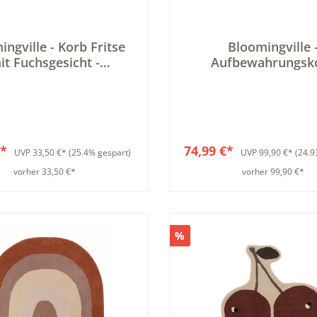
ngville - Korb Fritse
Bloomingville 
it Fuchsgesicht -
Aufbewahrungsk
ewahrungskorb aus
Dekokorb Giraffe
Seegras
Kinderzimmer Spielze
€*
74,99 €*
UVP
33,50 €*
(25.4% gespart)
UVP
99,90 €*
(24.9
vorher 33,50 €*
vorher 99,90 €*
In den Warenkorb
In den Warenkor
%