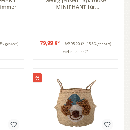
IPHANT
Georg Jensen - Spardose
zimmer
MINIPHANT für
Kinderzimmer & Dekoration
79,99 €*
6% gespart)
UVP
95,00 €*
(15.8% gespart)
vorher 95,00 €*
b
In den Warenkorb
%