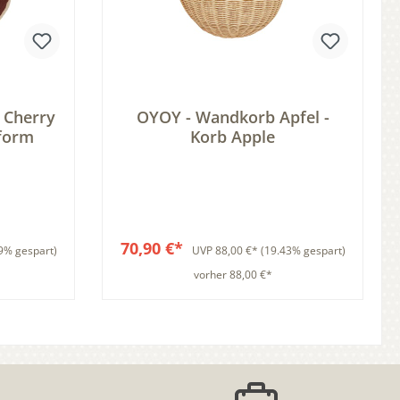
 Cherry
OYOY - Wandkorb Apfel -
hform
Korb Apple
70,90 €*
9% gespart)
UVP
88,00 €*
(19.43% gespart)
vorher 88,00 €*
b
In den Warenkorb