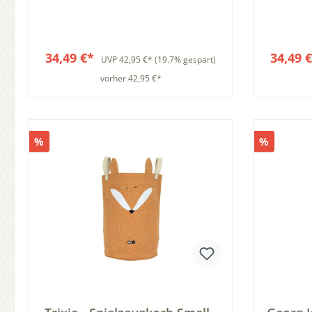
Wäschesack
34,49 €*
34,49 
UVP
42,95 €*
(19.7% gespart)
vorher 42,95 €*
In den Warenkorb
%
%