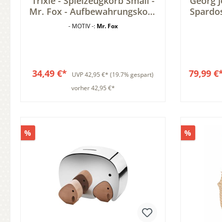
Trixie - Spielzeugkorb Small -
Georg 
Mr. Fox - Aufbewahrungskorb
Spardo
- Fuchs - Wäschesack
- MOTIV -:
Mr. Fox
34,49 €*
79,99 €
UVP
42,95 €*
(19.7% gespart)
vorher 42,95 €*
In den Warenkorb
%
%