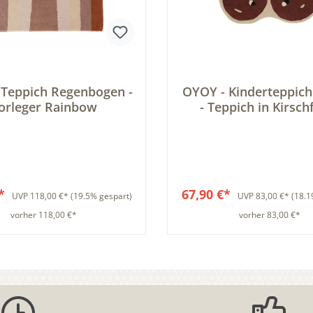
 Teppich Regenbogen -
OYOY - Kinderteppich
orleger Rainbow
- Teppich in Kirsc
€*
67,90 €*
UVP
118,00 €*
(19.5% gespart)
UVP
83,00 €*
(18.1
vorher 118,00 €*
vorher 83,00 €*
In den Warenkorb
In den Warenkor