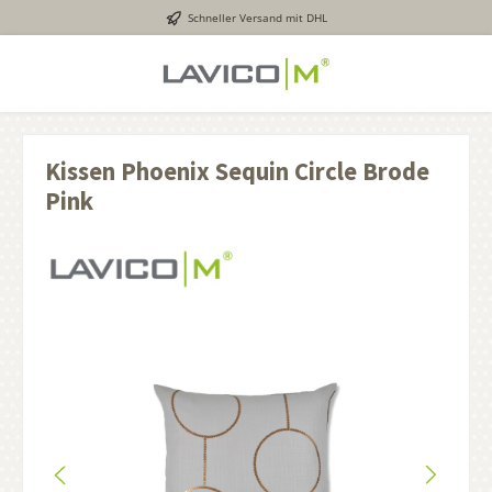
Schneller Versand mit DHL
inhalt springen
Kissen Phoenix Sequin Circle Brode
Pink