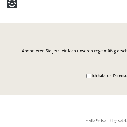
nach Bildschirm
Monitoreinstellung 
Originalton abwe
Abonnieren Sie jetzt einfach unseren regelmäßig ersc
Ich habe die
Datens
* Alle Preise inkl. geset