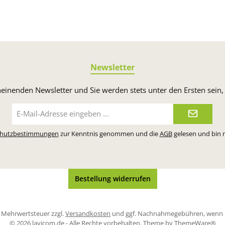
- und
etwas vom
ichen.
Newsletter
heinenden Newsletter und Sie werden stets unter den Ersten sei
E-
Mail-
Adresse*
chutzbestimmungen
zur Kenntnis genommen und die
AGB
gelesen und bin 
Bestellung widerrufen
zl. Mehrwertsteuer zzgl.
Versandkosten
und ggf. Nachnahmegebühren, wenn n
© 2026 lavicom.de - Alle Rechte vorbehalten. Theme by
ThemeWare®