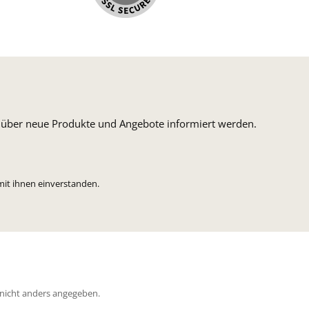
weiß: Kompromisslos kreativ
mit eigener Handschrift und
festem Blick auf gutes Design
wird es weitergehen. Wir
können es kaum erwarten...
Hinweis: Farben können je
nach Monitoreinstellung
etwas vom Originalton
abweichen
n, über neue Produkte und Angebote informiert werden.
mit ihnen einverstanden.
icht anders angegeben.