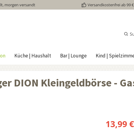
lt, morgen versandt
Versandkostenfrei ab 99 €
S
ion
Küche | Haushalt
Bar | Lounge
Kind | Spielzimm
ger DION Kleingeldbörse - Ga
13,99 