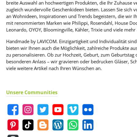
breite Auswahl an hochwertigen Produkten, die Ihr Zuhause 
anderen ist das Barmaß
modernen Rah
zugleich wundervolle Geschenkideen bieten. Lassen Sie sich 
COLLINI eine willkommene
geschaffen, der vie
Hilfe, die Gäste dennoch mit
nicht aus der Mode
an Wohnideen, Inspirationen und Trends begeistern, die wir I
perfekt gemixten Drinks zu
Material / Farbe: Massives
mit renommierten Marken wie Philippi, Rosendahl, House Doc
überraschen. Passend dazu
Erlenholz / braun For
Leonardo, OYOY, Bloomingville, Kähler, Trixie und viele mehr 
der Cocktailshaker aus der
x 15 & 13 x 18 cm
gleichen Serie, nur mal so als
Suche nach der pe
Handmade by LAVICOM. Einzigartigkeit und Individualität sind
Tipp. Let’s get the party
Form Leidenschaft,
bieten wir Ihnen auch die Möglichkeit, zahlreiche Produkte a
started!
Persönlichkeit, Funkti
Präzision, Purismus, Z
zu personalisieren. Ob zur Hochzeit, Geburt, zum Geburtstag
Schönheit, Einzigart
besonderen Anlass – wir gravieren oder bedrucken Gläser, Schi
Handwerkskunst.Jan 
viele weitere Artikel nach Ihren Wünschen an.
sieht die Schönheit
Dingen und er setzt
Geradlinig und mit e
eigenen Handschrift.
Unsere Communities
Antworten auf 
Herausforderungen 
Lebens und bestä
Produkte für eine
ändernde Welt. Produ
Herzen erobern und
gerne anderen ode
selber schenkt. Hinweis:
Dargestellte Farben 