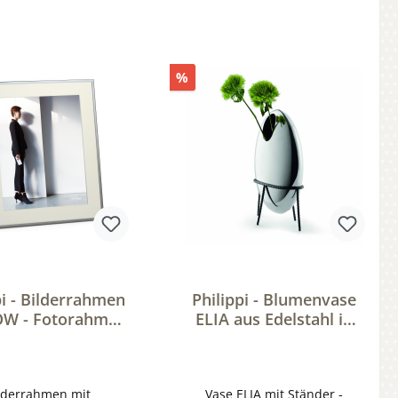
%
pi - Bilderrahmen
Philippi - Blumenvase
W - Fotorahmen
ELIA aus Edelstahl in
 Passepartout
Hochglanz
lderrahmen mit
Vase ELIA mit Ständer -