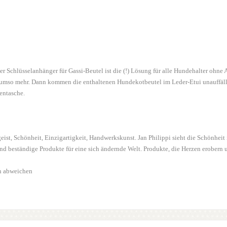
r Schlüsselanhänger für Gassi-Beutel ist die (!) Lösung für alle Hundehalter ohne
 umso mehr. Dann kommen die enthaltenen Hundekotbeutel im Leder-Etui unauffälli
kentasche.
itgeist, Schönheit, Einzigartigkeit, Handwerkskunst. Jan Philippi sieht die Schönhei
nd beständige Produkte für eine sich ändernde Welt. Produkte, die Herzen erobern 
n abweichen