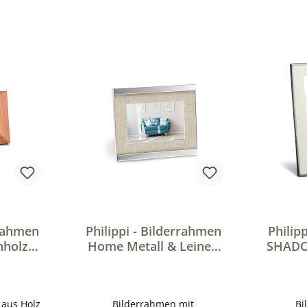
rrahmen
Philippi - Bilderrahmen
Philip
holz -
Home Metall & Leinen
SHADO
mit
| Bild & Fotorahmen
mit
ut
mit Passepartout
aus Holz
Bilderrahmen mit
Bi