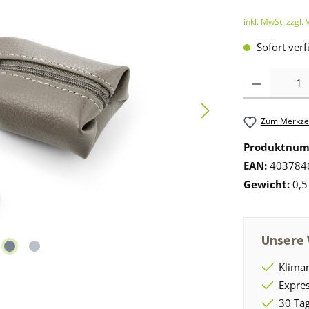
inkl. MwSt. zzgl.
Sofort verf
Anzahl
Zum Merkzet
Produktnu
EAN:
403784
Gewicht:
0,5
Unsere 
Kliman
Expres
30 Tag