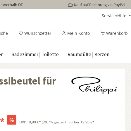
 innerhalb DE
Kauf auf Rechnung via PayPal
Service/Hilfe
uche
Wunschzettel
Mein Konto
Warenkorb
er
Badezimmer | Toilette
Raumdüfte | Kerzen
ssibeutel für
€*
%
UVP
19,90 €*
(29.7% gespart)
vorher 19,90 €*