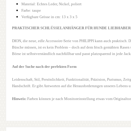
Material: Echtes Leder, Nickel, poliert
Farbe: taupe
Verfügbare Grösse in cm: 13 x 3 x 5
PRAKTISCHER SCHLÜSSELANHÄNGER FÜR HUNDE LIEBHABER
DION, die neue, edle Accessoire-Serie von PHILIPPI kann auch praktisch. De
Büsche müssen, ist es kein Problem – doch auf dem frisch gemähten Rasen
Börse ist selbstverständlich nachfüllbar und passt platzsparend in jede Jac
Auf der Suche nach der perfekten Form
Leidenschaft, Stil, Persönlichkeit, Funktionalität, Präzision, Purismus, Ze
Handschrift. Er gibt Antworten auf die Herausforderungen unseres Lebens u
Hinweis:
Farben können je nach Monitoreinstellung etwas vom Originalto