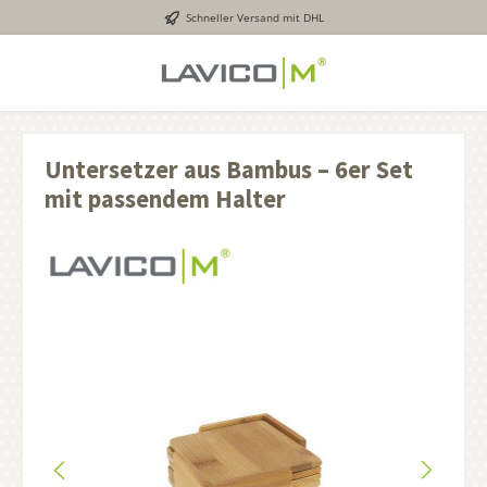
Schneller Versand mit DHL
inhalt springen
Untersetzer aus Bambus – 6er Set
mit passendem Halter