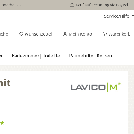
 innerhalb DE
Kauf auf Rechnung via PayPal
Service/Hilfe
uche
Wunschzettel
Mein Konto
Warenkorb
er
Badezimmer | Toilette
Raumdüfte | Kerzen
mit
€*